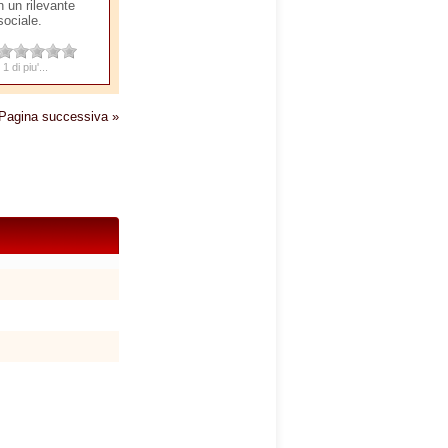
 un rilevante
sociale.
 1 di piu'...
Pagina successiva »