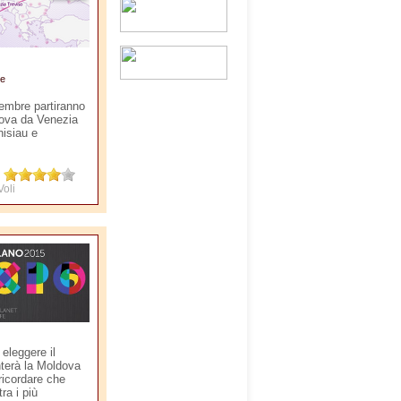
ie
tembre partiranno
ldova da Venezia
isiau e
Voli
 eleggere il
nterà la Moldova
ricordare che
ra i più