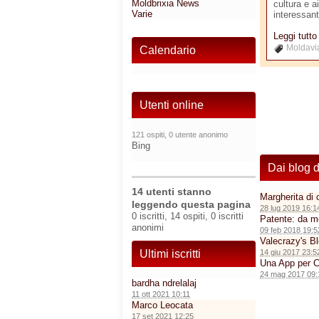
Moldbrixia News
cultura e a
Varie
interessant
Leggi tutt
Moldavi
Calendario
Utenti online
121 ospiti, 0 utente anonimo
Bing
Dai blog 
14 utenti stanno
Margherita di c
leggendo questa pagina
28 lug 2019 16:1
0 iscritti, 14 ospiti, 0 iscritti
Patente: da mo
anonimi
09 feb 2018 19:5
Valecrazy's B
Ultimi iscritti
14 giu 2017 23:5
Una App per C
24 mag 2017 09:
bardha ndrelalaj
11 ott 2021 10:11
Marco Leocata
17 set 2021 12:25