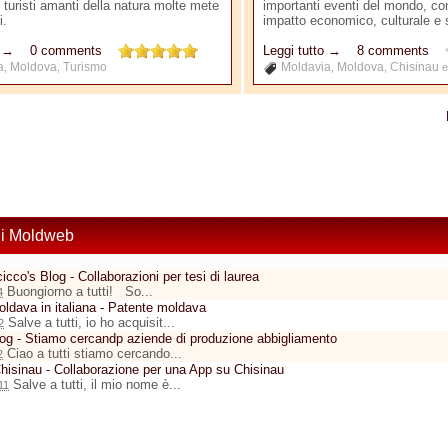
i turisti amanti della natura molte mete
importanti eventi del mondo, con
i.
impatto economico, culturale e 
o →
0 comments
Leggi tutto →
8 comments
a
Moldova
Turismo
Moldavia
Moldova
Chisinau
,
,
,
,
e
di Moldweb
icco's Blog - Collaborazioni per tesi di laurea
Buongiorno a tutti! So...
4
ldava in italiana - Patente moldava
Salve a tutti, io ho acquisit...
2
log - Stiamo cercandp aziende di produzione abbigliamento
Ciao a tutti stiamo cercando...
2
hisinau - Collaborazione per una App su Chisinau
Salve a tutti, il mio nome è...
11