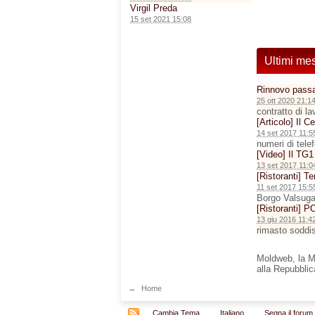
Virgil Preda
15 set 2021 15:08
Ultimi me
Rinnovo passa
25 ott 2020 21:1
contratto di l
[Articolo] Il C
14 set 2017 11:5
numeri di tele
[Video] Il TG1
13 set 2017 11:0
[Ristoranti] T
11 set 2017 15:5
Borgo Valsug
[Ristoranti]
13 giu 2016 11:4
rimasto soddis
Moldweb, la Mol
alla Repubbli
→
Home
Cambia Tema
Italiano
Segna il forum 