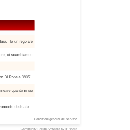
bria. Ha un regolare
sore, ci scambiamo i
rlon Di Ropele 38051
ineare quanto io sia
teramente dedicato
Condizioni generali del servizio
Community Forum Software by IP.Board