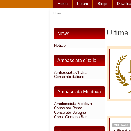
Home
Forum
Blogs
Downlo
Home
Ultime 
News
Notizie
Ambasciata d'Italia
Ambasciata d'Italia
Consolato italiano
Ambasciata Moldova
Amabasciata Moldova
Consolato Roma
Consolato Bologna
Cons. Onorario Bari
MOLDAVIA