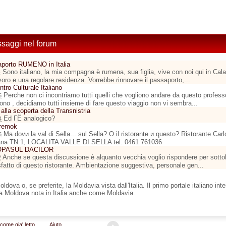
ssaggi nel forum
porto RUMENO in Italia
Sono italiano, la mia compagna è rumena, sua figlia, vive con noi qui in Cala
4
avoro e una regolare residenza. Vorrebbe rinnovare il passaporto,...
entro Culturale Italiano
Perche non ci incontriamo tutti quelli che vogliono andare da questo profes
5
fono , decidiamo tutti insieme di fare questo viaggio non vi sembra...
 alla scoperta della Transnistria
Ed ГЁ analogico?
4
eremok
Ma dovи la val di Sella... sul Sella? O il ristorante и questo? Ristorante Ca
5
ana TN 1, LOCALITA VALLE DI SELLA tel: 0461 761036
 POPASUL DACILOR
Anche se questa discussione è alquanto vecchia voglio rispondere per sottol
2
fatto di questo ristorante. Ambientazione suggestiva, personale gen...
dova o, se preferite, la Moldavia vista dall'Italia. Il primo portale italiano in
ca Moldova nota in Italia anche come Moldavia.
come gia' letto
Aiuto