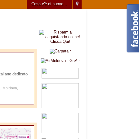
Cosa c'è di nuovo...
italiano dedicato
a
Moldova
,
,