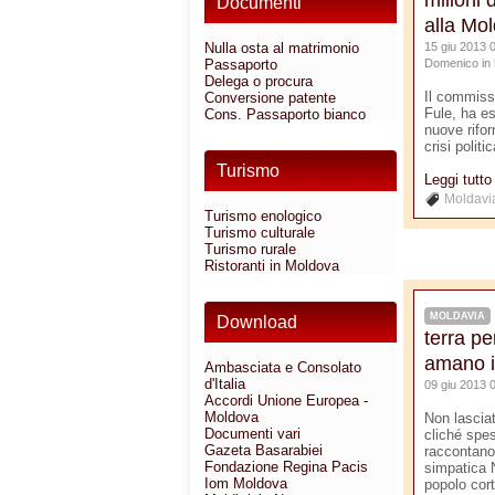
milioni 
Documenti
alla Mo
Nulla osta al matrimonio
15 giu 2013 0
Passaporto
Domenico in
Delega o procura
Il commiss
Conversione patente
Fule, ha es
Cons. Passaporto bianco
nuove rifo
crisi politic
Turismo
Leggi tutt
Moldavi
Turismo enologico
Turismo culturale
Turismo rurale
Ristoranti in Moldova
MOLDAVIA
Download
terra pe
amano i 
Ambasciata e Consolato
d'Italia
09 giu 2013 
Accordi Unione Europea -
Moldova
Non lascia
Documenti vari
cliché spe
Gazeta Basarabiei
raccontano
Fondazione Regina Pacis
simpatica 
Iom Moldova
popolo cort