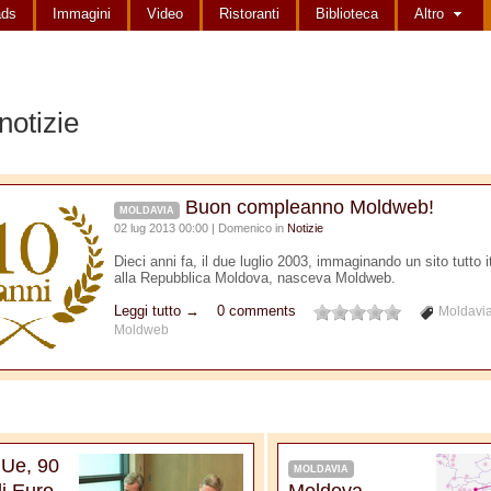
ads
Immagini
Video
Ristoranti
Biblioteca
Altro
notizie
Buon compleanno Moldweb!
MOLDAVIA
02 lug 2013 00:00 | Domenico in
Notizie
Dieci anni fa, il due luglio 2003, immaginando un sito tutto 
alla Repubblica Moldova, nasceva Moldweb.
Leggi tutto →
0 comments
Moldavi
Moldweb
Ue, 90
MOLDAVIA