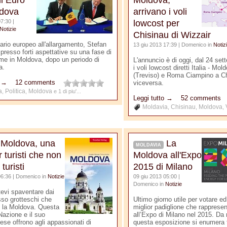
di Euro
Moldova,
ldova
arrivano i voli
7:30 |
lowcost per
Notizie
Chisinau di Wizzair
ario europeo all'allargamento, Stefan
13 giu 2013 17:39 | Domenico in
Notiz
presso forti aspettative su una fase di
rme in Moldova, dopo un periodo di
L'annuncio è di oggi, dal 24 set
a.
i voli lowcost diretti Italia - Mo
(Treviso) e Roma Ciampino a Ch
o →
12 comments
viceversa.
a
Politica
Moldova
,
,
e 1 di piu'...
Leggi tutto →
52 comments
Moldavia
Chisinau
Moldova
,
,
,
Moldova, una
La
MOLDAVIA
r turisti che non
Moldova all'Expo
turisti
2015 di Milano
06:36 | Domenico in
Notizie
09 giu 2013 05:00 |
Domenico in
Notizie
tevi spaventare dai
sso grotteschi che
Ultimo giorno utile per votare ed
 la Moldova. Questa
miglior padiglione che rapprese
Nazione e il suo
all’Expo di Milano nel 2015. Da 
ese offrono agli appassionati di
questa esposizione si enumera t