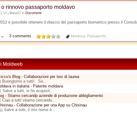
o o rinnovo passaporto moldavo
1:14 | liliana07 in
Documenti
012 e possibile ottenere il rilascio del passaporto biometrico presso il Consol
o →
3 comments
Moldova
Passaporto
,
di Moldweb
icco's Blog - Collaborazioni per tesi di laurea
Buongiorno a tutti! So...
4
ldava in italiana - Patente moldava
Salve a tutti, io ho acquisit...
2
log - Stiamo cercandp aziende di produzione abbigliamento
Ciao a tutti stiamo cercando...
2
hisinau - Collaborazione per una App su Chisinau
Salve a tutti, il mio nome è...
11