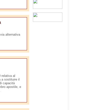
a
via alternativa
relativa al
a sostituire il
 di capacità
mbro apostile, e
.