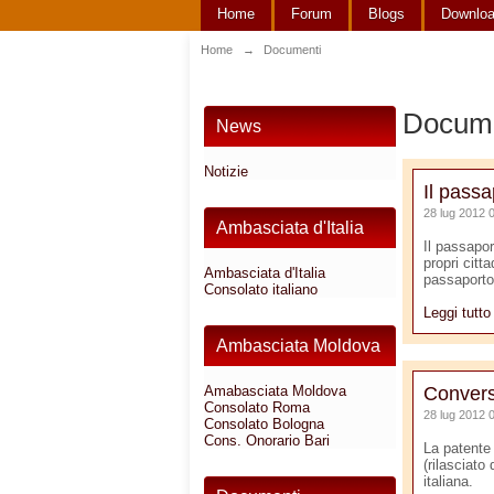
Home
Forum
Blogs
Downlo
Home
→
Documenti
Docum
News
Notizie
Il passa
28 lug 2012 
Ambasciata d'Italia
Il passapo
propri citt
Ambasciata d'Italia
passaporto 
Consolato italiano
Leggi tutt
Ambasciata Moldova
Convers
Amabasciata Moldova
Consolato Roma
28 lug 2012 
Consolato Bologna
Cons. Onorario Bari
La patente
(rilasciato
italiana.