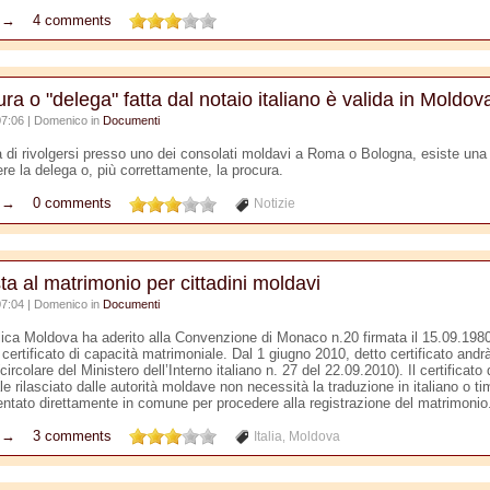
o →
4 comments
ra o "delega" fatta dal notaio italiano è valida in Moldov
07:06 | Domenico in
Documenti
a di rivolgersi presso uno dei consolati moldavi a Roma o Bologna, esiste una 
ere la delega o, più correttamente, la procura.
o →
0 comments
Notizie
ta al matrimonio per cittadini moldavi
07:04 | Domenico in
Documenti
ica Moldova ha aderito alla Convenzione di Monaco n.20 firmata il 15.09.1980 
l certificato di capacità matrimoniale. Dal 1 giugno 2010, detto certificato andrà 
(circolare del Ministero dell’Interno italiano n. 27 del 22.09.2010). Il certificato
e rilasciato dalle autorità moldave non necessità la traduzione in italiano o ti
entato direttamente in comune per procedere alla registrazione del matrimonio
o →
3 comments
Italia
Moldova
,