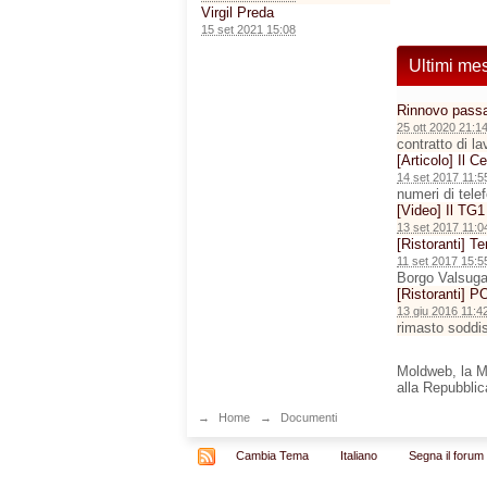
Virgil Preda
15 set 2021 15:08
Ultimi me
Rinnovo passa
25 ott 2020 21:1
contratto di l
[Articolo] Il C
14 set 2017 11:5
numeri di tele
[Video] Il TG1
13 set 2017 11:0
[Ristoranti] T
11 set 2017 15:5
Borgo Valsug
[Ristoranti]
13 giu 2016 11:4
rimasto soddis
Moldweb, la Mol
alla Repubbli
→
Home
→
Documenti
Cambia Tema
Italiano
Segna il forum 