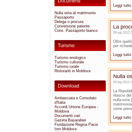
Documenti
Leggi tutt
Nulla osta al matrimonio
Passaporto
Delega o procura
Conversione patente
La procu
Cons. Passaporto bianco
28 lug 2012 
Oltre quell
Turismo
per richied
Leggi tutt
Turismo enologico
Turismo culturale
Turismo rurale
Ristoranti in Moldova
Nulla os
28 lug 2012 
Download
La Repubbl
rilascio de
Ambasciata e Consolato
nulla-osta 
d'Italia
matrimonial
Accordi Unione Europea -
viene pres
Moldova
Documenti vari
Leggi tutt
Gazeta Basarabiei
Fondazione Regina Pacis
Iom Moldova