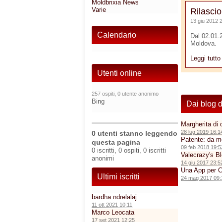
Moldbrixia News
Varie
Rilasci
13 giu 2012 2
Calendario
Dal 02.01.2
Moldova.
Leggi tutt
Utenti online
257 ospiti, 0 utente anonimo
Bing
Dai blog 
Margherita di c
28 lug 2019 16:1
0 utenti stanno leggendo
Patente: da mo
questa pagina
09 feb 2018 19:5
0 iscritti, 0 ospiti, 0 iscritti
Valecrazy's B
anonimi
14 giu 2017 23:5
Una App per C
Ultimi iscritti
24 mag 2017 09:
bardha ndrelalaj
11 ott 2021 10:11
Marco Leocata
17 set 2021 12:25