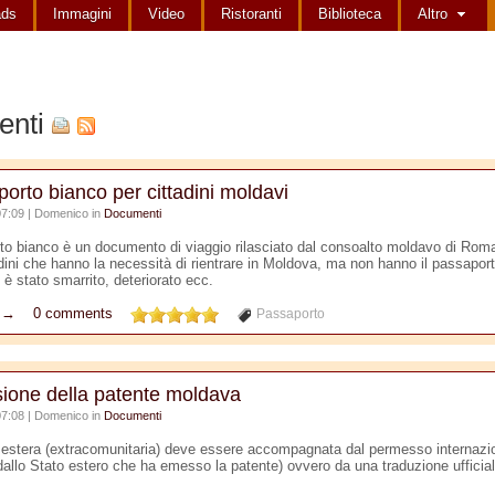
ads
Immagini
Video
Ristoranti
Biblioteca
Altro
enti
porto bianco per cittadini moldavi
07:09 | Domenico in
Documenti
rto bianco è un documento di viaggio rilasciato dal consoalto moldavo di Rom
adini che hanno la necessità di rientrare in Moldova, ma non hanno il passaporto
è stato smarrito, deteriorato ecc.
o →
0 comments
Passaporto
ione della patente moldava
07:08 | Domenico in
Documenti
 estera (extracomunitaria) deve essere accompagnata dal permesso internazio
 dallo Stato estero che ha emesso la patente) ovvero da una traduzione ufficial