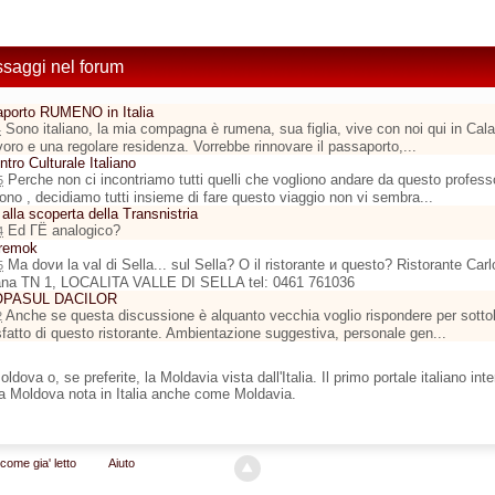
ssaggi nel forum
porto RUMENO in Italia
Sono italiano, la mia compagna è rumena, sua figlia, vive con noi qui in Cala
4
avoro e una regolare residenza. Vorrebbe rinnovare il passaporto,...
entro Culturale Italiano
Perche non ci incontriamo tutti quelli che vogliono andare da questo profes
5
fono , decidiamo tutti insieme di fare questo viaggio non vi sembra...
 alla scoperta della Transnistria
Ed ГЁ analogico?
4
eremok
Ma dovи la val di Sella... sul Sella? O il ristorante и questo? Ristorante Ca
5
ana TN 1, LOCALITA VALLE DI SELLA tel: 0461 761036
 POPASUL DACILOR
Anche se questa discussione è alquanto vecchia voglio rispondere per sottol
2
fatto di questo ristorante. Ambientazione suggestiva, personale gen...
dova o, se preferite, la Moldavia vista dall'Italia. Il primo portale italiano in
ca Moldova nota in Italia anche come Moldavia.
come gia' letto
Aiuto