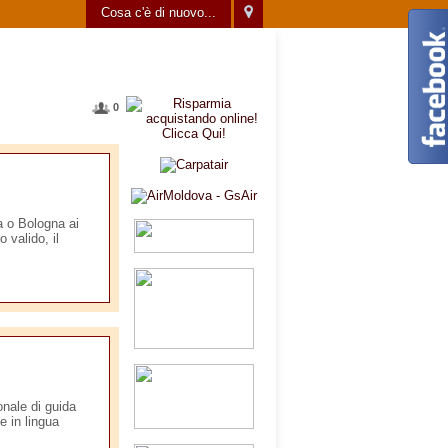
Cosa c'è di nuovo...
0
a o Bologna ai
 valido, il
nale di guida
e in lingua