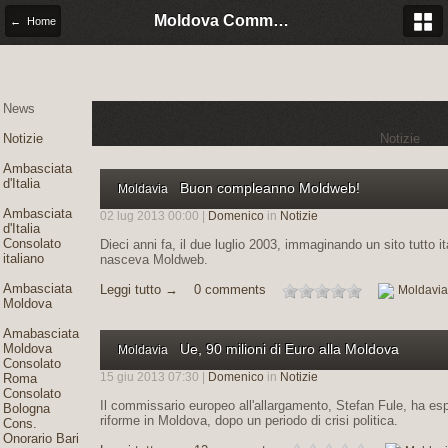
Moldova Community Italia
← Home
News
Notizie
Notizie
Ambasciata
d'Italia
Buon compleanno Moldweb!
Moldavia
Ambasciata
02 lug 2013 00:00 |
Domenico
in
Notizie
d'Italia
Consolato
Dieci anni fa, il due luglio 2003, immaginando un sito tutto 
italiano
nasceva Moldweb.
Ambasciata
Leggi tutto →
0 comments
Moldavia
Moldova
Amabasciata
Ue, 90 milioni di Euro alla Moldova
Moldova
Moldavia
Consolato
15 giu 2013 07:30 |
Domenico
in
Notizie
Roma
Consolato
Il commissario europeo all'allargamento, Stefan Fule, ha esp
Bologna
riforme in Moldova, dopo un periodo di crisi politica.
Cons.
Onorario Bari