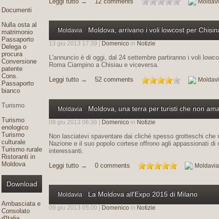
Leggi tutto →
12 comments
Moldav
Documenti
Nulla osta al
Moldova, arrivano i voli lowcost per Chisin
Moldavia
matrimonio
Passaporto
13 giu 2013 17:39 |
Domenico
in
Notizie
Delega o
procura
L'annuncio è di oggi, dal 24 settembre partiranno i voli lowco
Conversione
Roma Ciampino a Chisiau e viceversa.
patente
Cons.
Leggi tutto →
52 comments
Moldav
Passaporto
bianco
Turismo
Moldova, una terra per turisti che non aman
Moldavia
Turismo
09 giu 2013 06:36 |
Domenico
in
Notizie
enologico
Turismo
Non lasciatevi spaventare dai cliché spesso grotteschi che
culturale
Nazione e il suo popolo cortese offrono agli appassionati di c
Turismo rurale
interessanti.
Ristoranti in
Moldova
Leggi tutto →
0 comments
Moldavia
Download
La Moldova all'Expo 2015 di Milano
Moldavia
Ambasciata e
09 giu 2013 05:00 |
Domenico
in
Notizie
Consolato
d'Italia