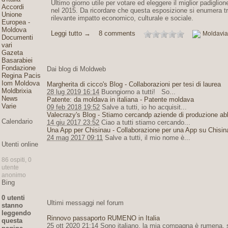
Ultimo giorno utile per votare ed eleggere il miglior padigli
Accordi
nel 2015. Da ricordare che questa esposizione si enumera tr
Unione
rilevante impatto economico, culturale e sociale.
Europea -
Moldova
Leggi tutto →
8 comments
Moldavia
Documenti
vari
Gazeta
Basarabiei
Fondazione
Dai blog di Moldweb
Regina Pacis
Iom Moldova
Margherita di cicco's Blog - Collaborazioni per tesi di laurea
Moldbrixia
28 lug 2019 16:14
Buongiorno a tutti! So...
News
Patente: da moldava in italiana - Patente moldava
Varie
09 feb 2018 19:52
Salve a tutti, io ho acquisit...
Valecrazy's Blog - Stiamo cercandp aziende di produzione ab
Calendario
14 giu 2017 23:52
Ciao a tutti stiamo cercando...
Una App per Chisinau - Collaborazione per una App su Chisin
24 mag 2017 09:11
Salve a tutti, il mio nome è...
Utenti online
86 ospiti, 0
utente
anonimo
Bing
0 utenti
Ultimi messaggi nel forum
stanno
leggendo
Rinnovo passaporto RUMENO in Italia
questa
25 ott 2020 21:14
Sono italiano, la mia compagna è rumena, su