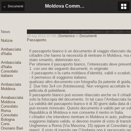
Moldova Community Italia
← Documenti
News
Il passaporto bianco per cittadini mo
28 lug 2012 07:09 |
Domenico
in
Documenti
Passaporto
Notizie
Ambasciata
Il passaporto bianco è un documento di viaggio rilasciato d
d'Italia
cittadini che hanno la necessità di rientrare in Moldova, ma 
stato smarrito, deteriorato ecc.
Ambasciata
Per ottenere il passaporto bianco, l’interessato deve present
d'Italia
1. con uno dei seguenti documenti, in originale:
Consolato
- il passaporto o la carta moldava d’identità, validi o scaduti;
italiano
- il permesso di soggiorno italiano;
qualsiasi altro documento con fotografia (la patente di guida, il
Ambasciata
2. Due foto 3x4 cm (fototessera). Non vengono accettate le f
Moldova
pellicola di polietilene.
Il passaporto bianco può essere rilasciato anche se il citt
Amabasciata
solo la fotocopia del documento. In tal caso l’Ambasciata fa 
Moldova
La validità del passaporto bianco è di 30 giorni dalla data di
Consolato
può essere rinnovato. Questo documento è valido per un solo
Roma
Repubblica di Moldova e non consente il rientro in Italia.
Consolato
I cittadini che intendono rientrare in Moldova in auto, pull
Bologna
soggiorno italiano valido, si devono munire di visto di trans
Cons.
Ungherese a Roma (Via Messina, 15) oppure al Consolato gen
Onorario Bari
piano). Il visto di transito per l’Ungheria non è necessario p