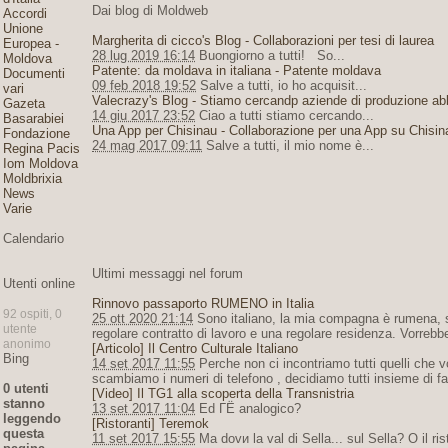
Dai blog di Moldweb
Accordi
Unione
Margherita di cicco's Blog - Collaborazioni per tesi di laurea
Europea -
28 lug 2019 16:14
Buongiorno a tutti! So...
Moldova
Patente: da moldava in italiana - Patente moldava
Documenti
09 feb 2018 19:52
Salve a tutti, io ho acquisit...
vari
Valecrazy's Blog - Stiamo cercandp aziende di produzione ab
Gazeta
14 giu 2017 23:52
Ciao a tutti stiamo cercando...
Basarabiei
Una App per Chisinau - Collaborazione per una App su Chisin
Fondazione
24 mag 2017 09:11
Salve a tutti, il mio nome è...
Regina Pacis
Iom Moldova
Moldbrixia
News
Varie
Calendario
Ultimi messaggi nel forum
Utenti online
Rinnovo passaporto RUMENO in Italia
92 ospiti, 0
25 ott 2020 21:14
Sono italiano, la mia compagna è rumena, su
utente
regolare contratto di lavoro e una regolare residenza. Vorrebbe
anonimo
[Articolo] Il Centro Culturale Italiano
Bing
14 set 2017 11:55
Perche non ci incontriamo tutti quelli che 
scambiamo i numeri di telefono , decidiamo tutti insieme di f
0 utenti
[Video] Il TG1 alla scoperta della Transnistria
stanno
13 set 2017 11:04
Ed ГЁ analogico?
leggendo
[Ristoranti] Teremok
questa
11 set 2017 15:55
Ma dovи la val di Sella... sul Sella? O il r