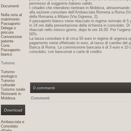
permesso di soggiorno italiano valido.
Documenti
I cittadini che intendono rientrare in Moldova, attraversando
alla sezione consolare dell’Ambasciata Romena a Roma (Via 
Nulla osta al
della Romania a Milano (Via Gignese, 2).
matrimonio
Il passaporto bianco viene rilasciato in regime normale di 5 g
Passaporto
in 24 ore dalla presentazione della richiesta in consolato. D
Delega o
rilasciati nello stesso giorno, dopo le ore 16.00. Per l’urgenz
procura
50%.
Conversione
La tassa consolare è di circa 55 euro in regime di urgenza o
patente
pagamento viene effettuato in euro, al tasso di cambio del gi
Cons.
Banca di Roma. La commissione bancaria è di 3 euro e 10 c
Passaporto
consolato, con bancomat o carte di credito.
bianco
Turismo
Turismo
enologico
Turismo
culturale
0 commenti
Turismo rurale
Ristoranti in
Moldova
Commenti
Download
Ambasciata e
Consolato
d'Italia