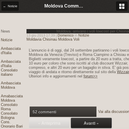
Moldova Community Italia
← Notizie
News
Moldova, arrivano i voli lowcost per Chisina
13 giu 2013 17:39 |
Domenico
in
Notizie
Moldavia
Chisinau
Moldova
Voli
Notizie
Ambasciata
L'annuncio è di oggi, dal 24 settembre partiranno i voli lowcost
d'Italia
Moldova da Venezia (Treviso) e Roma Ciampino a Chisiau e
Biglietti veramente lowcost, a partire da 20 euro a tratta, che 
Ambasciata
10 euro per coloro che sono iscritti al club discount Wizzair
d'Italia
compreso, e altri 20 euro per un bagaglio in stiva. E' già poss
Consolato
viaggio di andata e ritorno direttamente sul sito della
Wizzair
italiano
Ulteriori info e aggiornamenti nel
forum>>
Ambasciata
Moldova
Amabasciata
Moldova
Consolato
Roma
52 commenti
Vai alla discussio
Consolato
Bologna
Cons.
« Anteprima
Avanti »
Onorario Bari