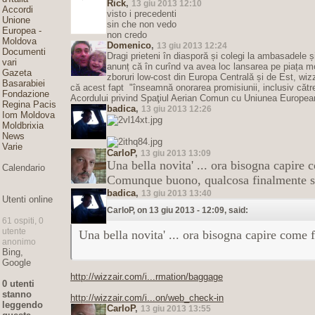
Rick
,
13 giu 2013 12:10
Accordi
visto i precedenti
Unione
sin che non vedo
Europea -
non credo
Moldova
Domenico
,
13 giu 2013 12:24
Documenti
Dragi prieteni în diasporă și colegi la ambasadele
vari
anunț că în curînd va avea loc lansarea pe piața 
Gazeta
zboruri low-cost din Europa Centrală și de Est, wizz
Basarabiei
că acest fapt "înseamnă onorarea promisiunii, inclusiv către
Fondazione
Acordului privind Spaţiul Aerian Comun cu Uniunea Europeană.
Regina Pacis
badica
,
13 giu 2013 12:26
Iom Moldova
Moldbrixia
News
Varie
CarloP
,
13 giu 2013 13:09
Una bella novita' ... ora bisogna capire c
Calendario
Comunque buono, qualcosa finalmente s
badica
,
13 giu 2013 13:40
Utenti online
CarloP, on 13 giu 2013 - 12:09, said:
61 ospiti, 0
utente
Una bella novita' ... ora bisogna capire come fu
anonimo
Bing,
Google
http://wizzair.com/i...rmation/baggage
0 utenti
stanno
http://wizzair.com/i...on/web_check-in
leggendo
CarloP
,
13 giu 2013 13:55