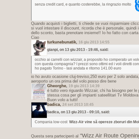
senza credit card, e quanto costerebbe, la ringrazio molto
Quando acquisti i biglietti, ti chiede se vuoi risparmiare clicchi
si vuol intestare il discount, ricorda che è personale, quindi 
dello sconto, basta prenotare insieme!! Io ho fatto con carta 
Ciao
turkunebunatik
,
16 giu 2013 14:55
gianpi, on 13 giu 2013 - 19:46, said:
occhio ai carrelli con wizzair, a proposito ho comperato un vo
con questa compagnia? I prezzi sono ottimi ed i voli diretti co
ho pagato Torino - Iasi andata e ritorno 141.00 euro
io ho avuto ocasione cluj-treviso,250 euro per 2 solo andata,
aeroporto un ora prima del volo.posso dire bene
Gheorghe
,
19 giu 2013 14:39
é tutto vero riguardo Wizzair, chi ha bisogno per le
stessa cosa per gli impianti sateellitari Tv Moldo
Buon volo a tutti!
badica
,
24 set 2013 10:45
badica, on 13 giu 2013 - 09:10, said:
Compania low-cost
Wizz-Air vine să opereze zboruri din Mo
"Wizz Air Route Openin
Questa sera parteciperò al