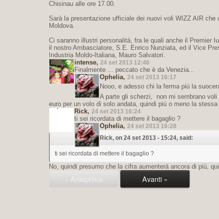
Chisinau alle ore 17.00.
Sarà la presentazione ufficiale dei nuovi voli WIZZ AIR che 
Moldova.
Ci saranno illustri personalità, fra le quali anche il Premier
il nostro Ambasciatore, S.E. Enrico Nunziata, ed il Vice Pr
Industria Moldo-Italiana, Mauro Salvatori.
intense
,
24 set 2013 12:46
Finalmente ... peccato che è da Venezia...
Ophelia
,
24 set 2013 16:17
Nooo, e adesso chi la ferma più la suoce
A parte gli scherzi, non mi sembrano voli
euro per un volo di solo andata, quindi più o meno la stessa 
Rick
,
24 set 2013 16:24
ti sei ricordata di mettere il bagaglio ?
Ophelia
,
24 set 2013 16:28
Rick, on 24 set 2013 - 15:24, said:
ti sei ricordata di mettere il bagaglio ?
No, quindi presumo che la cifra aumenterà ancora di più, qu
« Anteprima
Avanti »