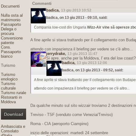
Commenti
Documenti
badica
,
13 giu 2013 10:52
Nulla osta al
badica, on 13 giu 2013 - 09:10, said:
matrimonio
Passaporto
Compania low-cost din Ungaria
Wizz-Air vine să opereze zbo
Delega o
procura
Conversione
A fine aprile si stava trattando per il collegamento con Buda
patente
Cons.
attendo con impazienza il briefing per vedere se c'è altro...
Passaporto
jerrydrake
,
13 giu 2013 11:47
bianco
Si apre, anche per la Moldova, l' era del low coast?
badica
,
13 giu 2013 12:06
Turismo
badica, on 13 giu 2013 - 09:52, said:
Turismo
enologico
A fine aprile si stava trattando per il collegamento con Budapes
Turismo
culturale
attendo con impazienza il briefing per vedere se c'è altro...
Turismo rurale
Ristoranti in
Moldova
Da qualche minuto sul sito wizzair troviamo 2 destinazioni 
Download
Treviso - TSF (venduto come Venezia/Treviso)
Roma - CIA (aeroporto Ciampino)
Ambasciata e
Consolato
inizio delle operazioni: martedì 24 settembre
d'Italia