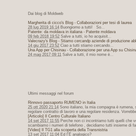
Dai blog di Moldweb
Margherita di cicco's Blog - Collaborazioni per tesi di laurea
28 lug 2019 16:14
Buongiorno a tutti! So...
Patente: da moldava in italiana - Patente moldava
09 feb 2018 19:52
Salve a tutti, io ho acquisit...
Valecrazy's Blog - Stiamo cercandp aziende di produzione ab
14 giu 2017 23:52
Ciao a tutti stiamo cercando...
Una App per Chisinau - Collaborazione per una App su Chisin
24 mag 2017 09:11
Salve a tutti, il mio nome è...
Ultimi messaggi nel forum
Rinnovo passaporto RUMENO in Italia
25 ott 2020 21:14
Sono italiano, la mia compagna è rumena, su
regolare contratto di lavoro e una regolare residenza. Vorrebbe
[Articolo] Il Centro Culturale Italiano
14 set 2017 11:55
Perche non ci incontriamo tutti quelli che 
scambiamo i numeri di telefono , decidiamo tutti insieme di f
[Video] Il TG1 alla scoperta della Transnistria
13 set 2017 11:04
Ed ГЁ analogico?