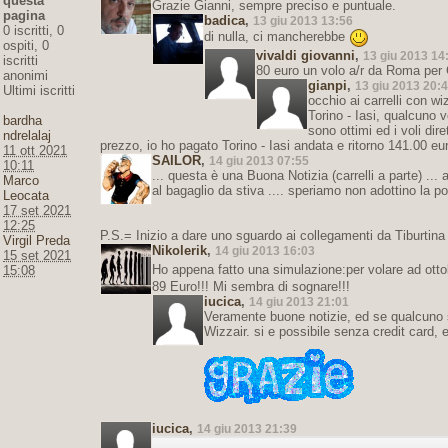
questa
Grazie Gianni, sempre preciso e puntuale.
pagina
badica
,
13 giu 2013 13:56
0 iscritti, 0
di nulla, ci mancherebbe
ospiti, 0
vivaldi giovanni
,
13 giu 2013 14
iscritti
80 euro un volo a/r da Roma per
anonimi
gianpi
,
13 giu 2013 20:
Ultimi iscritti
occhio ai carrelli con 
Torino - Iasi, qualcuno 
bardha
sono ottimi ed i voli dir
ndrelalaj
prezzo, io ho pagato Torino - Iasi andata e ritorno 141.00 eu
11 ott 2021
SAILOR
,
14 giu 2013 07:55
10:11
... questa è una Buona Notizia (carrelli a parte) ..
Marco
al bagaglio da stiva .... speriamo non adottino la pol
Leocata
17 set 2021
12:25
P.S.= Inizio a dare uno sguardo ai collegamenti da Tiburtina
Virgil Preda
Nikolerik
,
14 giu 2013 16:03
15 set 2021
Ho appena fatto una simulazione:per volare ad ott
15:08
89 Euro!!! Mi sembra di sognare!!!
iucica
,
14 giu 2013 21:01
Veramente buone notizie, ed se qualcuno 
Wizzair. si e possibile senza credit card,
iucica
,
14 giu 2013 21:39