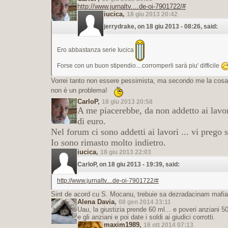
http://www.jurnaltv....de-oi-7901722/#
iucica
,
18 giu 2013 20:42
jerrydrake, on 18 giu 2013 - 08:26, said:
Ero abbastanza serie Iucica
Forse con un buon stipendio....corromperli sarà piu' difficile
Vorrei tanto non essere pessimista, ma secondo me la cosa e
non è un problema!
CarloP
,
18 giu 2013 20:58
A me piacerebbe, da non addetto ai lavo
di euro.
Nel forum ci sono addetti ai
lavori ... vi prego 
Io sono rimasto molto indietro.
iucica
,
18 giu 2013 22:03
CarloP, on 18 giu 2013 - 19:39, said:
http://www.jurnaltv....de-oi-7901722/#
Sint de acord cu S. Mocanu, trebuie sa dezradacinam mafia
Alena Davia
,
08 gen 2014 23:11
Uau, la giustizia prende 60 ml... e poveri anziani 5
e gli anziani e poi date i soldi ai giudici corrotti.
maxim1989
,
16 ott 2014 07:13