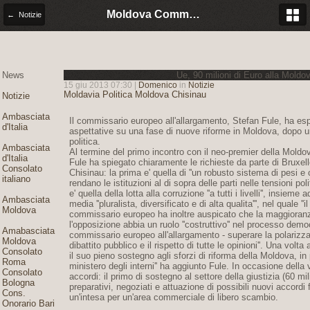
Moldova Community Italia
← Notizie
News
Ue, 90 milioni di Euro alla Moldo
15 giu 2013 07:30 |
Domenico
in
Notizie
Moldavia
Politica
Moldova
Chisinau
Notizie
Ambasciata
Il commissario europeo all'allargamento, Stefan Fule, ha esp
d'Italia
aspettative su una fase di nuove riforme in Moldova, dopo un
politica.
Ambasciata
Al termine del primo incontro con il neo-premier della Moldo
d'Italia
Fule ha spiegato chiaramente le richieste da parte di Bruxell
Consolato
Chisinau: la prima e' quella di ''un robusto sistema di pesi e 
italiano
rendano le istituzioni al di sopra delle parti nelle tensioni polit
e' quella della lotta alla corruzione ''a tutti i livelli'', insieme
Ambasciata
media ''pluralista, diversificato e di alta qualita''', nel quale ''
Moldova
commissario europeo ha inoltre auspicato che la maggioranza
l'opposizione abbia un ruolo ''costruttivo'' nel processo democ
Amabasciata
commissario europeo all'allargamento - superare la polarizza
Moldova
dibattito pubblico e il rispetto di tutte le opinioni''. Una volta
Consolato
il suo pieno sostegno agli sforzi di riforma della Moldova, in p
Roma
ministero degli interni'' ha aggiunto Fule. In occasione dell
Consolato
accordi: il primo di sostegno al settore della giustizia (60 mili
Bologna
preparativi, negoziati e attuazione di possibili nuovi accordi
Cons.
un'intesa per un'area commerciale di libero scambio.
Onorario Bari