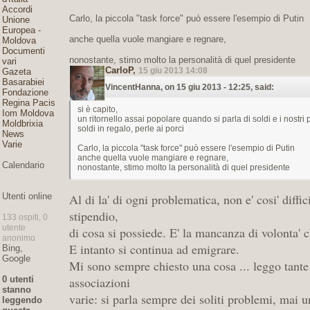
Accordi
Carlo, la piccola "task force" può essere l'esempio di Putin
Unione
Europea -
anche quella vuole mangiare e regnare,
Moldova
Documenti
nonostante, stimo molto la personalità di quel presidente
vari
CarloP
,
15 giu 2013 14:08
Gazeta
Basarabiei
VincentHanna, on 15 giu 2013 - 12:25, said:
Fondazione
Regina Pacis
si è capito,
Iom Moldova
un ritornello assai popolare quando si parla di soldi e i nostri p
Moldbrixia
soldi in regalo, perle ai porci
News
Varie
Carlo, la piccola "task force" può essere l'esempio di Putin
anche quella vuole mangiare e regnare,
Calendario
nonostante, stimo molto la personalità di quel presidente
Utenti online
Al di la' di ogni problematica, non e' cosi' diffic
stipendio,
133 ospiti, 0
utente
di
cosa si possiede. E' la mancanza di volonta' 
anonimo
E intanto si continua
ad emigrare.
Bing,
Google
Mi sono sempre chiesto una cosa ... leggo tante 
0 utenti
associazioni
stanno
varie: si parla sempre dei soliti problemi, mai u
leggendo