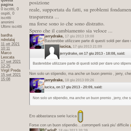
questa
posizione
pagina
reale, supportata da fatti, su problemi fondamen
0 iscritti, 0
ospiti, 0
trasparenza ...
iscritti
anonimi
ma forse sono io che sono distratto.
Ultimi iscritti
Spero che il cambiamento sia veloce ...
bardha
jerrydrake
,
17 giu 2013 19:08
ndrelalaj
Basterebbe utilizzare parte di questi soldi per dare
11 ott 2021
iucica
,
17 giu 2013 21:09
10:11
Marco
jerrydrake, on 17 giu 2013 - 18:08, said:
Leocata
17 set 2021
Basterebbe utilizzare parte di questi soldi per dare uno stipen
12:25
Virgil Preda
Non solo un stipendio, ma anche un buon premio , jerry, che
15 set 2021
15:08
jerrydrake
,
18 giu 2013 09:26
iucica, on 17 giu 2013 - 20:09, said:
Non solo un stipendio, ma anche un buon premio , jerry, che s
Ero abbastanza serie Iucica
Forse con un buon stipendio....corromperli sarà piu' difficile
CarloP
,
18 giu 2013 20:39