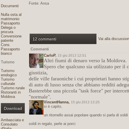
Fonte: Ansa
Documenti
Nulla osta al
matrimonio
Passaporto
Delega o
procura
Conversione
12 commenti
Vai alla discussio
patente
Cons.
Passaporto
Commenti
bianco
CarloP
,
15 giu 2013 12:51
Altri fiumi di denaro verso la Moldova.
Turismo
Spero che qualcuno sia utilizzato per il c
Turismo
giustizia,
enologico
delle ville faraoniche i cui proprietari hanno sti
Turismo
culturale
di auto di lusso senza
che abbiano redditi adeguat
Turismo rurale
Basterebbe una piccola "task force" per intercett
Ristoranti in
"normale".
Moldova
VincentHanna
,
15 giu 2013 13:25
si è capito,
Download
un ritornello assai popolare quando si parla di soldi e
Ambasciata e
soldi in regalo, perle ai porci
Consolato
d'Italia