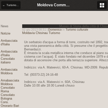
Moldova Community Italia
← Turismo culturale
News
Museo di Storia della città di Chis
02 giu 2013 08:51 |
Domenico
in
Turismo culturale
Moldavia
Chisinau
Turismo
Notizie
Ambasciata
Un serbatoio d'acqua a forma di torre, costruito nel 1892, t
d'Italia
una vista panoramica della città. Si presume che il progettista
Bernardazzi.
Ambasciata
È rimasta la scala metallica interna che conduce al piano su
d'Italia
cisterna con l’acqua). È stato fondato nel dicembre 1979 e d
Consolato
dotata di ascensore che porta alla terrazza superiore. Altezza
italiano
Indirizzo: via A. Mateevici, 60-A. Chisinau. MD-2009. Repu
Ambasciata
Moldova
Tel: (00373-22) 24-16-48
Amabasciata
Indirizzo: via A. Mateevici n. 60A, Chisinau
Moldova
Dalle 10.00 alle 18.00 Lunedi chiuso
Consolato
Roma
Consolato
Bologna
Cons.
Onorario Bari