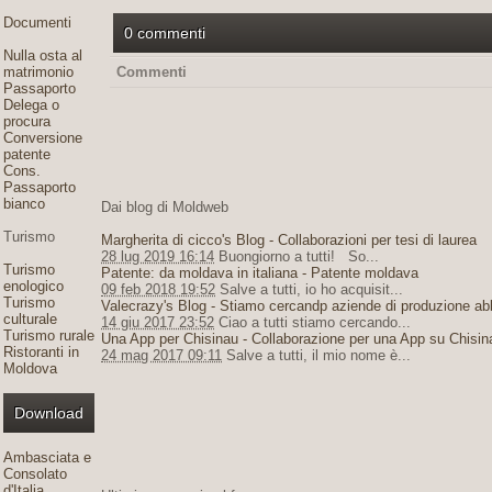
Documenti
0 commenti
Nulla osta al
matrimonio
Commenti
Passaporto
Delega o
procura
Conversione
patente
Cons.
Passaporto
bianco
Dai blog di Moldweb
Turismo
Margherita di cicco's Blog - Collaborazioni per tesi di laurea
28 lug 2019 16:14
Buongiorno a tutti! So...
Turismo
Patente: da moldava in italiana - Patente moldava
enologico
09 feb 2018 19:52
Salve a tutti, io ho acquisit...
Turismo
Valecrazy's Blog - Stiamo cercandp aziende di produzione ab
culturale
14 giu 2017 23:52
Ciao a tutti stiamo cercando...
Turismo rurale
Una App per Chisinau - Collaborazione per una App su Chisin
Ristoranti in
24 mag 2017 09:11
Salve a tutti, il mio nome è...
Moldova
Download
Ambasciata e
Consolato
d'Italia