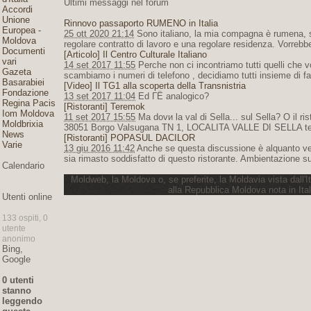
Ultimi messaggi nel forum
Accordi
Unione
Rinnovo passaporto RUMENO in Italia
Europea -
25 ott 2020 21:14
Sono italiano, la mia compagna è rumena, su
Moldova
regolare contratto di lavoro e una regolare residenza. Vorrebbe
Documenti
[Articolo] Il Centro Culturale Italiano
vari
14 set 2017 11:55
Perche non ci incontriamo tutti quelli che 
Gazeta
scambiamo i numeri di telefono , decidiamo tutti insieme di f
Basarabiei
[Video] Il TG1 alla scoperta della Transnistria
Fondazione
13 set 2017 11:04
Ed ГЁ analogico?
Regina Pacis
[Ristoranti] Teremok
Iom Moldova
11 set 2017 15:55
Ma dovи la val di Sella... sul Sella? O il r
Moldbrixia
38051 Borgo Valsugana TN 1, LOCALITA VALLE DI SELLA te
News
[Ristoranti] POPASUL DACILOR
Varie
13 giu 2016 11:42
Anche se questa discussione è alquanto vec
sia rimasto soddisfatto di questo ristorante. Ambientazione s
Calendario
Moldweb, la Moldova o, se preferite, la Moldavia vista dall'It
alla Repubblica Moldova nota in It
Utenti online
133 ospiti, 0
utente
anonimo
Bing,
Google
0 utenti
stanno
leggendo